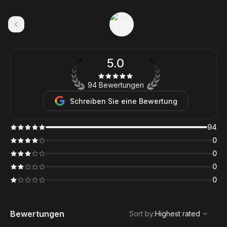
5.0
94 Bewertungen
Schreiben Sie eine Bewertung
94
0
0
0
0
,
Highest rated
Sort
Bewertungen
Sort by
:
Highest rated