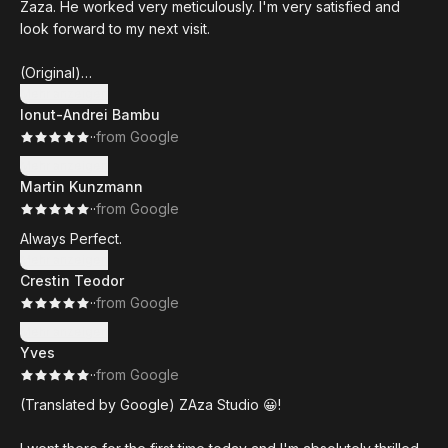
Zaza. He worked very meticulously. I'm very satisfied and
look forward to my next visit.
(Original)
Super Haarschnitt, netter Kontakt. Habe lange nach einem
Mehr anzeigen
Ionut-Andrei Bambu
guten Barber gesucht und bin bei Zaza fündig geworden. Er
·
·
from Google
hat sehr akribisch gearbeitet. Ich bin sehr zufrieden und
freue mich auf meinen nächsten Besuch.
Mehr anzeigen
Martin Kunzmann
·
·
from Google
Always Perfect.
Mehr anzeigen
Crestin Teodor
·
·
from Google
Mehr anzeigen
Yves
·
·
from Google
(Translated by Google) ZAza Studio 😀!