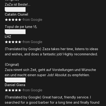
ZaZa ist Beste!
Nur zu empfehlen!
Mehr anzeigen
Catalin Ciunel
·
·
from Google
Topul de pe lume !💪
Mehr anzeigen
LHZ
·
·
from Google
(Translated by Google) Zaza takes her time, listens to ideas
and wishes, and does a fantastic job! Highly recommended.
(Original)
Zaza nimmt sich Zeit, geht auf Vorstellungen und Wünsche
ein und macht einen super Job! Absolut zu empfehlen.
Mehr anzeigen
Daniel Giera
·
·
from Google
(Translated by Google) Great haircut, friendly service. I
searched for a good barber for a long time and finally found