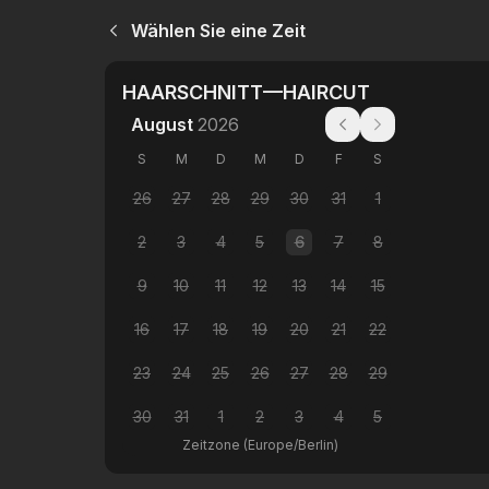
Wählen Sie eine Zeit
HAARSCHNITT—HAIRCUT
August
2026
S
M
D
M
D
F
S
26
27
28
29
30
31
1
2
3
4
5
6
7
8
9
10
11
12
13
14
15
16
17
18
19
20
21
22
23
24
25
26
27
28
29
30
31
1
2
3
4
5
Zeitzone
(
Europe/Berlin
)