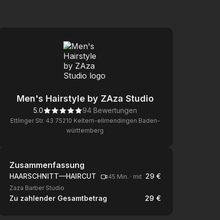
Men's Hairstyle by ZAza Studio
5.0
94 Bewertungen
Ettlinger Str. 43 75210 Keltern-ellmendingen Baden-
württemberg
Zusammenfassung
Zusammenfassung
HAARSCHNITT—HAIRCUT
29 €
45 Min.
·
mit
Zaza Barber Studio
Zu zahlender Gesamtbetrag
29 €