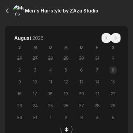
Men's Hairstyle by ZAza Studio
August
2026
S
M
D
M
D
F
S
26
27
28
29
30
31
1
2
3
4
5
6
7
8
9
10
11
12
13
14
15
16
17
18
19
20
21
22
23
24
25
26
27
28
29
30
31
1
2
3
4
5