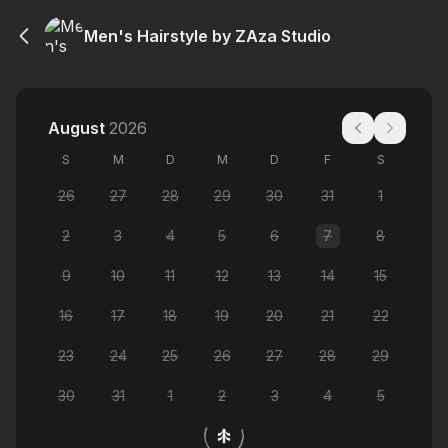
Men's Hairstyle by ZAza Studio
August
2026
S
M
D
M
D
F
S
26
27
28
29
30
31
1
2
3
4
5
6
7
8
9
10
11
12
13
14
15
16
17
18
19
20
21
22
23
24
25
26
27
28
29
30
31
1
2
3
4
5