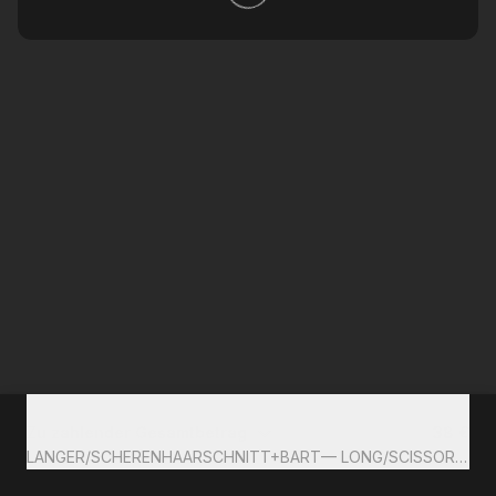
Zu zahlender Gesamtbetrag
38 €
LANGER/SCHERENHAARSCHNITT+BART— LONG/SCISSOR HAI